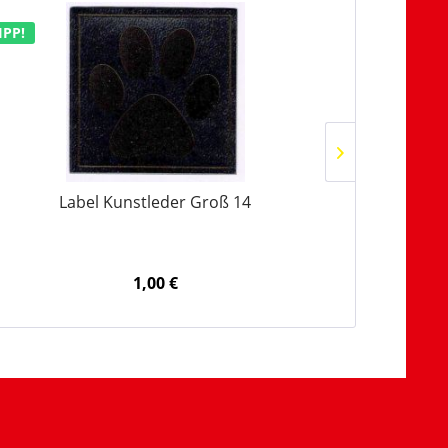
IPP!
TIPP!
Label Kunstleder Groß 14
Inhalt
0.5 L
1,00 €