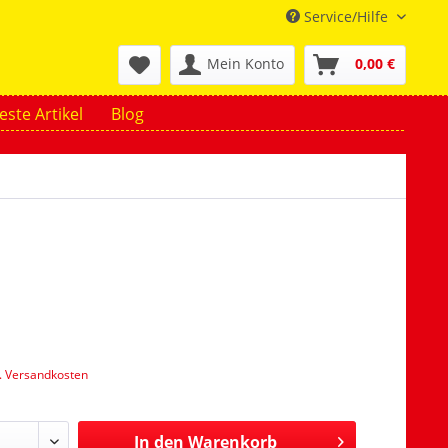
Service/Hilfe
Mein Konto
0,00 €
ste Artikel
Blog
l. Versandkosten
In den
Warenkorb