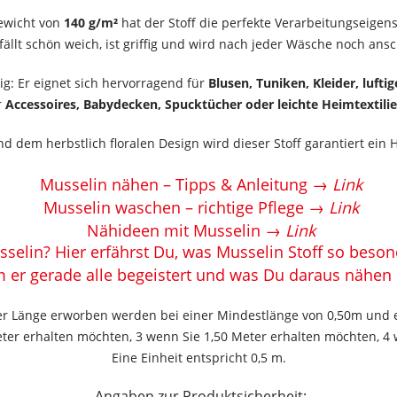
ewicht von
140 g/m²
hat der Stoff die perfekte Verarbeitungseigens
 fällt schön weich, ist griffig und wird nach jeder Wäsche noch an
tig: Er eignet sich hervorragend für
Blusen, Tuniken, Kleider, luft
r
Accessoires, Babydecken, Spucktücher oder leichte Heimtextili
d dem herbstlich floralen Design wird dieser Stoff garantiert ein 
Musselin nähen – Tipps & Anleitung →
Link
Musselin waschen – richtige Pflege →
Link
Nähideen mit Musselin →
Link
selin? Hier erfährst Du, was Musselin Stoff so beso
er gerade alle begeistert und was Du daraus nähen
ger Länge erworben werden bei einer Mindestlänge von 0,50m und 
ter erhalten möchten, 3 wenn Sie 1,50 Meter erhalten möchten, 4 
Eine Einheit entspricht 0,5 m.
Angaben zur Produktsicherheit: