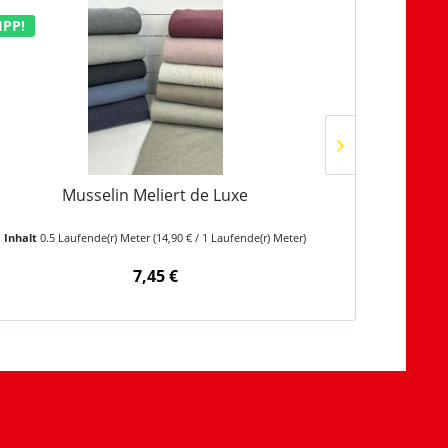
IPP!
TIPP!
Musselin Meliert de Luxe
V
Inhalt
0.5 Laufende(r) Meter
(14,90 € / 1 Laufende(r) Meter)
Inhalt
0.5 
7,45 €