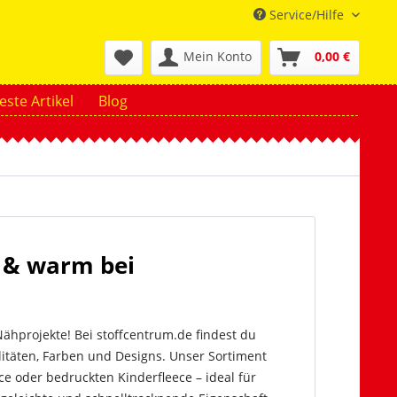
Service/Hilfe
Mein Konto
0,00 €
ste Artikel
Blog
g & warm bei
 Nähprojekte! Bei stoffcentrum.de findest du
itäten, Farben und Designs. Unser Sortiment
ce oder bedruckten Kinderfleece – ideal für