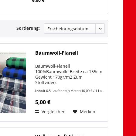
6,00 €
Sortierung:
Baumwoll-Flanell
Baumwoll-Flanell
100%Baumwolle Breite ca 155cm
Gewicht 170gr/m2 Zum
Stoffvideo:
https://www.youtube.com/shorts/GWtb_jS_lcI
Inhalt
0.5 Laufende(r) Meter
(10,00 € / 1 Laufende(r) Meter)
Gerade in der kühleren Jahreszeit
ist Flanell ein Liebling unter
5,00 €
Unsere Flanellstoffe sind echte
Klassiker in...
Vergleichen
Merken