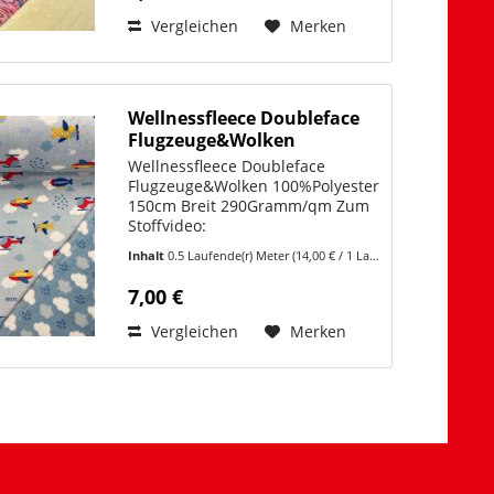
Vergleichen
Merken
Wellnessfleece Doubleface
Flugzeuge&Wolken
Wellnessfleece Doubleface
Flugzeuge&Wolken 100%Polyester
150cm Breit 290Gramm/qm Zum
Stoffvideo:
https://youtube.com/shorts/MPnEXeEh9rU?
Inhalt
0.5 Laufende(r) Meter
(14,00 € / 1 Laufende(r) Meter)
feature=share Der Stoff kann in
beliebiger Länge erworben
7,00 €
werden bei einer Mindestlänge
von 0,50m und...
Vergleichen
Merken