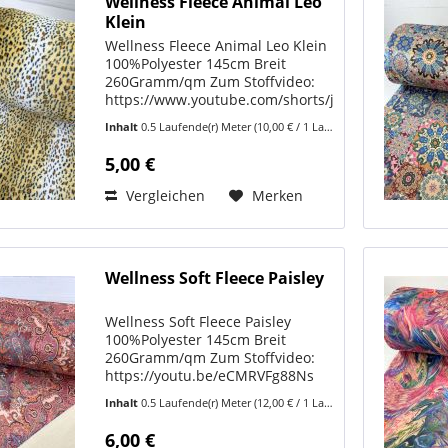
Wellness Fleece Animal Leo
Klein
Wellness Fleece Animal Leo Klein
100%Polyester 145cm Breit
260Gramm/qm Zum Stoffvideo:
https://www.youtube.com/shorts/jvi15OVJQQQ
Mit diesem Wellness Fleece im
Inhalt
0.5 Laufende(r) Meter
(10,00 € / 1 Laufende(r) Meter)
originalen Leo-Design holst Du
Dir das ultimative
5,00 €
Kuschelerlebnis nach Hause...
Vergleichen
Merken
Wellness Soft Fleece Paisley
Wellness Soft Fleece Paisley
100%Polyester 145cm Breit
260Gramm/qm Zum Stoffvideo:
https://youtu.be/eCMRVFg88Ns
Aus Wellness Soft Fleece können
Inhalt
0.5 Laufende(r) Meter
(12,00 € / 1 Laufende(r) Meter)
Sie eine Vielzahl von kreativen
Projekten nähen. Hier sind einige
6,00 €
Ideen: Decken und...