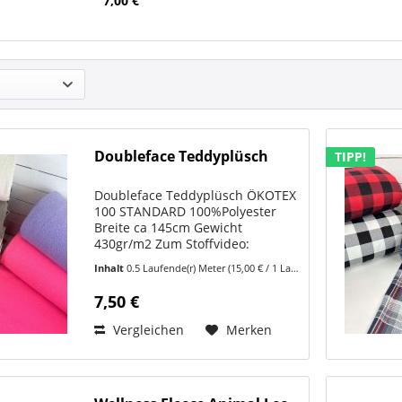
7,00 €
Doubleface Teddyplüsch
TIPP!
Doubleface Teddyplüsch ÖKOTEX
100 STANDARD 100%Polyester
Breite ca 145cm Gewicht
430gr/m2 Zum Stoffvideo:
https://www.youtube.com/shorts/agiOxXUjGRY
Inhalt
0.5 Laufende(r) Meter
(15,00 € / 1 Laufende(r) Meter)
https://www.youtube.com/shorts/3bsFyyDyl0Y
Hier kommt der Kuschelstoff, der
7,50 €
jede kühle...
Vergleichen
Merken