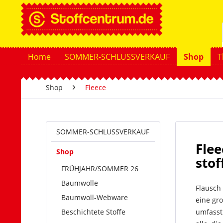
Home
SOMMER-SCHLUSSVERKAUF
Shop
T
Shop
Fleece
SOMMER-SCHLUSSVERKAUF
Flee
Shop
sto
FRÜHJAHR/SOMMER 26
Baumwolle
Flausch 
Baumwoll-Webware
eine gr
Beschichtete Stoffe
umfasst 