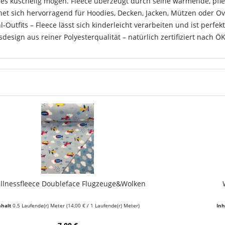
ie es kuschelig mögen. Fleece überzeugt durch seine wärmende, pfl
et sich hervorragend für Hoodies, Decken, Jacken, Mützen oder Ove
-Outfits – Fleece lässt sich kinderleicht verarbeiten und ist perfekt
sdesign aus reiner Polyesterqualität – natürlich zertifiziert nac
llnessfleece Doubleface Flugzeuge&Wolken
nhalt
0.5 Laufende(r) Meter
(14,00 € / 1 Laufende(r) Meter)
Inh