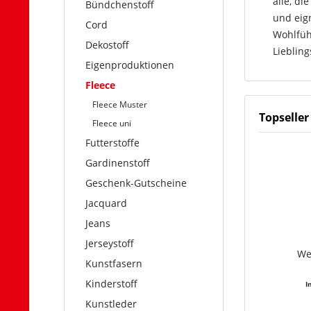
alle, d
Bündchenstoff
und eign
Cord
Wohlfühl
Dekostoff
Liebling
Eigenproduktionen
Fleece
Fleece Muster
Topseller
Fleece uni
Futterstoffe
Gardinenstoff
Geschenk-Gutscheine
Jacquard
Jeans
Jerseystoff
We
Kunstfasern
Kinderstoff
I
Kunstleder