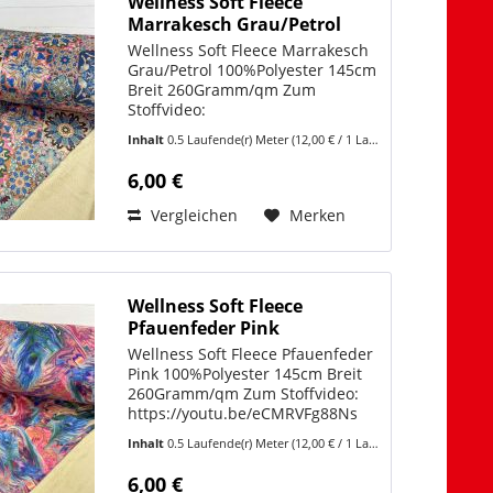
Wellness Soft Fleece
Marrakesch Grau/Petrol
Wellness Soft Fleece Marrakesch
Grau/Petrol 100%Polyester 145cm
Breit 260Gramm/qm Zum
Stoffvideo:
https://youtu.be/eCMRVFg88Ns
Inhalt
0.5 Laufende(r) Meter
(12,00 € / 1 Laufende(r) Meter)
Aus Wellness Soft Fleece können
Sie eine Vielzahl von kreativen
6,00 €
Projekten nähen. Hier sind einige
Ideen:...
Vergleichen
Merken
Wellness Soft Fleece
Pfauenfeder Pink
Wellness Soft Fleece Pfauenfeder
Pink 100%Polyester 145cm Breit
260Gramm/qm Zum Stoffvideo:
https://youtu.be/eCMRVFg88Ns
Aus Wellness Soft Fleece können
Inhalt
0.5 Laufende(r) Meter
(12,00 € / 1 Laufende(r) Meter)
Sie eine Vielzahl von kreativen
Projekten nähen. Hier sind einige
6,00 €
Ideen: Decken und...