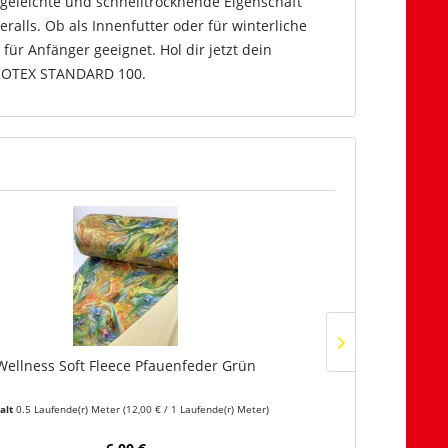
egeleichte und schnelltrocknende Eigenschaft
ralls. Ob als Innenfutter oder für winterliche
 für Anfänger geeignet. Hol dir jetzt dein
h ÖKOTEX STANDARD 100.
Wellness Soft Fleece Pfauenfeder Grün
W
alt
0.5 Laufende(r) Meter
(12,00 € / 1 Laufende(r) Meter)
Inha