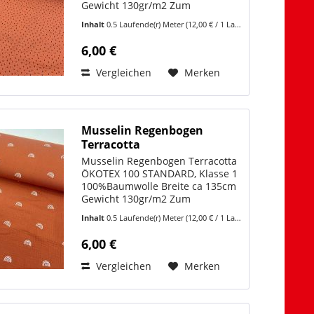
Gewicht 130gr/m2 Zum
Stoffvideo:
Inhalt
0.5 Laufende(r) Meter
(12,00 € / 1 Laufende(r) Meter)
https://www.youtube.com/shorts/Vf3kcf-
DmHw Musselin Punkte
6,00 €
Terracotta – moderner
Baumwollstoff mit feinem...
Vergleichen
Merken
Musselin Regenbogen
Terracotta
Musselin Regenbogen Terracotta
ÖKOTEX 100 STANDARD, Klasse 1
100%Baumwolle Breite ca 135cm
Gewicht 130gr/m2 Zum
Stoffvideo:
Inhalt
0.5 Laufende(r) Meter
(12,00 € / 1 Laufende(r) Meter)
https://www.youtube.com/shorts/Vf3kcf-
DmHw Musselin Regenbogen
6,00 €
Terracotta – moderner
Baumwollstoff mit...
Vergleichen
Merken