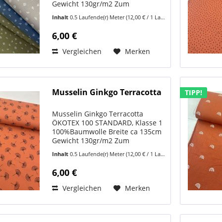
Gewicht 130gr/m2 Zum
Stoffvideo:
Inhalt
0.5 Laufende(r) Meter
(12,00 € / 1 Laufende(r) Meter)
https://www.youtube.com/shorts/7z4sdf2Vf1E
Musselin Kleine Weiße Blume –
6,00 €
moderner Baumwollstoff mit
zartem...
Vergleichen
Merken
Musselin Ginkgo Terracotta
TIPP!
Musselin Ginkgo Terracotta
ÖKOTEX 100 STANDARD, Klasse 1
100%Baumwolle Breite ca 135cm
Gewicht 130gr/m2 Zum
Stoffvideo:
Inhalt
0.5 Laufende(r) Meter
(12,00 € / 1 Laufende(r) Meter)
https://www.youtube.com/shorts/Vf3kcf-
DmHw Musselin Ginkgo
6,00 €
Terracotta – moderner
Baumwollstoff mit stilvollem...
Vergleichen
Merken