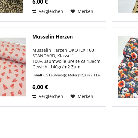
6,00 €
angesagtem, grafischem...
Vergleichen
Merken
Musselin Herzen
Musselin Herzen ÖKOTEX 100
STANDARD, Klasse 1
100%Baumwolle Breite ca 138cm
Gewicht 140gr/m2 Zum
Stoffvideo:
Inhalt
0.5 Laufende(r) Meter
(12,00 € / 1 Laufende(r) Meter)
https://www.youtube.com/shorts/r7x1_0Hi2ew
Wir finden, diese UNI-Musslins
6,00 €
passen sehr schön dazu:
Musselin Uni Blush 242...
Vergleichen
Merken