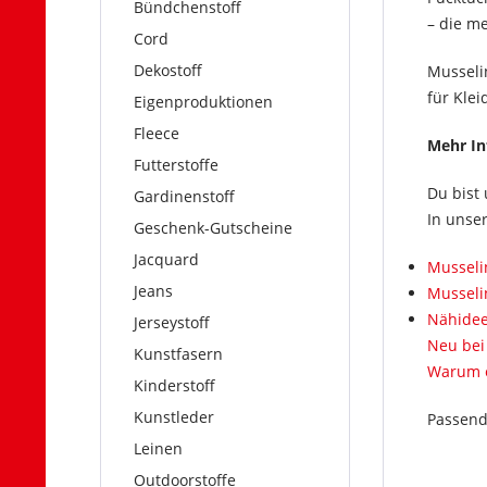
Bündchenstoff
– die m
Cord
Dekostoff
Musselin
für Kle
Eigenproduktionen
Fleece
Mehr In
Futterstoffe
Du bist 
Gardinenstoff
In unse
Geschenk-Gutscheine
Jacquard
Musseli
Jeans
Musseli
Nähidee
Jerseystoff
Neu bei
Kunstfasern
Warum e
Kinderstoff
Kunstleder
Passend
Leinen
Outdoorstoffe