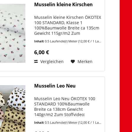
Musselin kleine Kirschen
Musselin kleine Kirschen ÖKOTEX
100 STANDARD, Klasse 1
100%Baumwolle Breite ca 135cm
Gewicht 115gr/m2 Zum
Stoffvideo:
Inhalt
0.5 Laufende(r) Meter
(12,00 € / 1 Laufende(r) Meter)
https://www.youtube.com/shorts/zIqgOyLEI5w
Musselin kleine Kirschen ist
6,00 €
genau der Stoff, der sofort
Emotion auslöst –...
Vergleichen
Merken
Musselin Leo Neu
Musselin Leo Neu ÖKOTEX 100
STANDARD 100%Baumwolle
Breite ca 138cm Gewicht
140gr/m2 Zum Stoffvideo:
https://www.youtube.com/shorts/FKPiw0odZxM
Inhalt
0.5 Laufende(r) Meter
(12,00 € / 1 Laufende(r) Meter)
Wir finden, diese UNI-Musslins
passen sehr schön dazu: