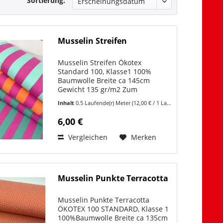
Sortierung:
Musselin Streifen
Musselin Streifen Ökotex
Standard 100, Klasse1 100%
Baumwolle Breite ca 145cm
Gewicht 135 gr/m2 Zum
Stoffvideo:
Inhalt
0.5 Laufende(r) Meter
(12,00 € / 1 Laufende(r) Meter)
https://www.youtube.com/shorts/3Szb5cVL984
Dieser Musselin Streifen bringt
6,00 €
Farbe und Klarheit in deine
Nähprojekte. Die ca. 5...
Vergleichen
Merken
Musselin Punkte Terracotta
Musselin Punkte Terracotta
ÖKOTEX 100 STANDARD, Klasse 1
100%Baumwolle Breite ca 135cm