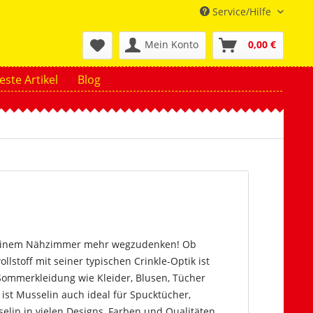
Service/Hilfe
Mein Konto
0,00 €
ste Artikel
Blog
us keinem Nähzimmer mehr wegzudenken! Ob
lstoff mit seiner typischen Crinkle-Optik ist
e Sommerkleidung wie Kleider, Blusen, Tücher
ist Musselin auch ideal für Spucktücher,
elin in vielen Designs, Farben und Qualitäten