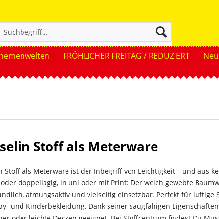
hemenwelten
FRÖHLICHER FREITAG / REDUZIERT
Neue
elin Stoff als Meterware
n Stoff als Meterware ist der Inbegriff von Leichtigkeit – und a
 oder doppellagig, in uni oder mit Print: Der weich gewebte Baumwol
ndlich, atmungsaktiv und vielseitig einsetzbar. Perfekt für luftig
by- und Kinderbekleidung. Dank seiner saugfähigen Eigenschaften 
er oder leichte Decken geeignet. Bei Stoffcentrum findest Du Muss