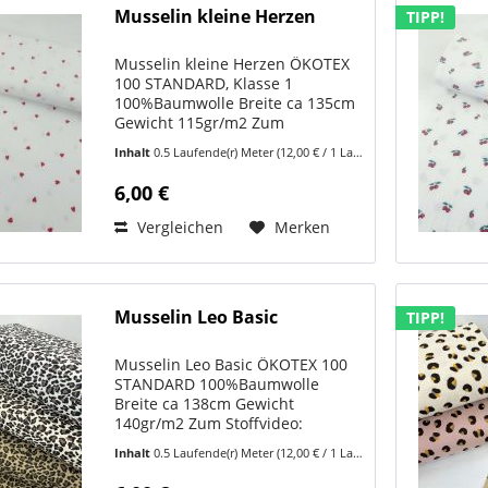
Musselin kleine Herzen
TIPP!
Musselin kleine Herzen ÖKOTEX
100 STANDARD, Klasse 1
100%Baumwolle Breite ca 135cm
Gewicht 115gr/m2 Zum
Stoffvideo:
Inhalt
0.5 Laufende(r) Meter
(12,00 € / 1 Laufende(r) Meter)
https://www.youtube.com/shorts/zIqgOyLEI5w
Musselin kleine Herzen ist genau
6,00 €
der Stoff, der sofort Emotion
auslöst –...
Vergleichen
Merken
Musselin Leo Basic
TIPP!
Musselin Leo Basic ÖKOTEX 100
STANDARD 100%Baumwolle
Breite ca 138cm Gewicht
140gr/m2 Zum Stoffvideo:
https://www.youtube.com/shorts/I6M99eaJcA0
Inhalt
0.5 Laufende(r) Meter
(12,00 € / 1 Laufende(r) Meter)
Dieser Musselin Leo ist ein
moderner Baumwoll Musselin mit