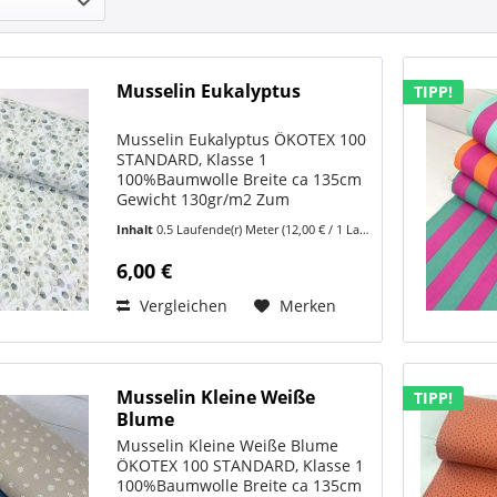
Musselin Eukalyptus
TIPP!
Musselin Eukalyptus ÖKOTEX 100
STANDARD, Klasse 1
100%Baumwolle Breite ca 135cm
Gewicht 130gr/m2 Zum
Stoffvideo:
Inhalt
0.5 Laufende(r) Meter
(12,00 € / 1 Laufende(r) Meter)
https://www.youtube.com/shorts/DWWBBZj3e74
Musselin Eukalyptus – moderner
6,00 €
Naturlook, der sofort hochwertig
wirkt Dieser...
Vergleichen
Merken
Musselin Kleine Weiße
TIPP!
Blume
Musselin Kleine Weiße Blume
ÖKOTEX 100 STANDARD, Klasse 1
100%Baumwolle Breite ca 135cm