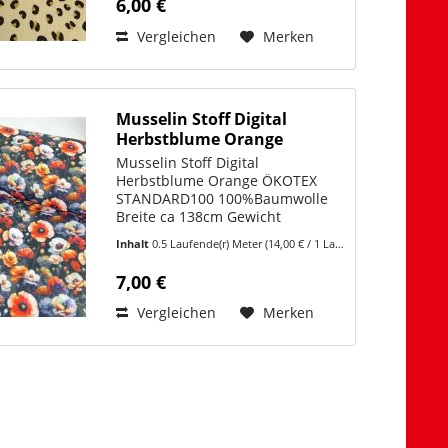
6,00 €
Musselin Un i Rosa 12 Musselin
Uni...
Vergleichen
Merken
Musselin Stoff Digital
Herbstblume Orange
Musselin Stoff Digital
Herbstblume Orange ÖKOTEX
STANDARD100 100%Baumwolle
Breite ca 138cm Gewicht
140gr/m2 Musselin, oder auch
Inhalt
0.5 Laufende(r) Meter
(14,00 € / 1 Laufende(r) Meter)
Windeltuch genannt, ist ideal für
luftige leichte Kleidung . Unser
7,00 €
Musselin Stoff Digital
Herbstblume ist ein...
Vergleichen
Merken