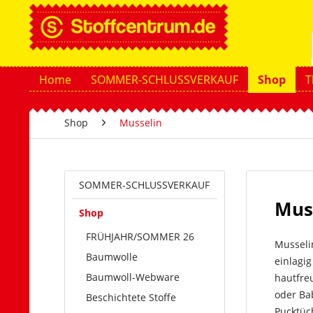
Home
SOMMER-SCHLUSSVERKAUF
Shop
T
Shop
Musselin
SOMMER-SCHLUSSVERKAUF
Muss
Shop
FRÜHJAHR/SOMMER 26
Musseli
Baumwolle
einlagig
Baumwoll-Webware
hautfreu
oder Ba
Beschichtete Stoffe
Pucktüch