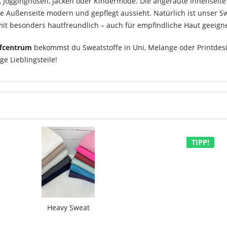
r, Jogginghosen, Jacken oder Kindermode. Die angeraute Innenseit
tte Außenseite modern und gepflegt aussieht. Natürlich ist unser 
it besonders hautfreundlich – auch für empfindliche Haut geeigne
ffcentrum
bekommst du Sweatstoffe in Uni, Melange oder Printdesig
ge Lieblingsteile!
TIPP!
Heavy Sweat