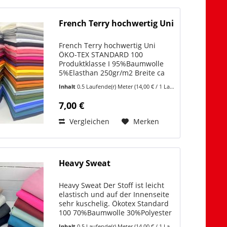
French Terry hochwertig Uni
French Terry hochwertig Uni
ÖKO-TEX STANDARD 100
Produktklasse I 95%Baumwolle
5%Elasthan 250gr/m2 Breite ca
150 cm Zum Stoffvideo:
Inhalt
0.5 Laufende(r) Meter
(14,00 € / 1 Laufende(r) Meter)
https://www.youtube.com/shorts/PPa5VzpRLkA
Dieser hochwertige French Terry
7,00 €
in Uni ist ein echter...
Vergleichen
Merken
Heavy Sweat
Heavy Sweat Der Stoff ist leicht
elastisch und auf der Innenseite
sehr kuschelig. Ökotex Standard
100 70%Baumwolle 30%Polyester
Breite ca 150cm Gewicht
Inhalt
0.5 Laufende(r) Meter
(14,00 € / 1 Laufende(r) Meter)