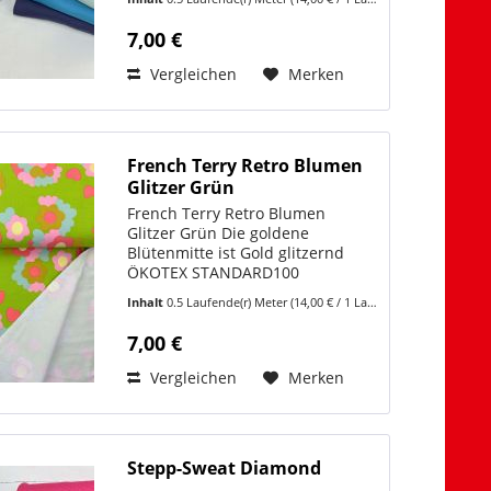
280gr/m2 Hergestellt in Europa
Zum Stoffvideo:...
7,00 €
Vergleichen
Merken
French Terry Retro Blumen
Glitzer Grün
French Terry Retro Blumen
Glitzer Grün Die goldene
Blütenmitte ist Gold glitzernd
ÖKOTEX STANDARD100
95%Baumwolle 5%Elasthan Breite
Inhalt
0.5 Laufende(r) Meter
(14,00 € / 1 Laufende(r) Meter)
ca 150cm Gewicht ca 240gr/m2
Zum Stoffvideo:
7,00 €
https://www.youtube.com/shorts/FeILSCyeUqI
Ein weicher,...
Vergleichen
Merken
Stepp-Sweat Diamond