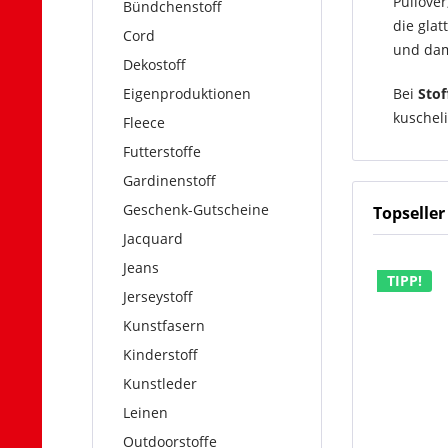
Pullove
Bündchenstoff
die gla
Cord
und dam
Dekostoff
Eigenproduktionen
Bei
Sto
kuscheli
Fleece
Futterstoffe
Gardinenstoff
Geschenk-Gutscheine
Topseller
Jacquard
Jeans
TIPP!
Jerseystoff
Kunstfasern
Kinderstoff
Kunstleder
Leinen
Outdoorstoffe