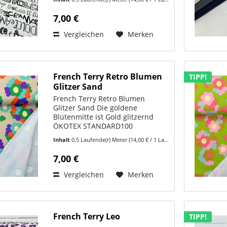
French Terry – der perfekte Stoff
für gemütliche Lieblingsstücke
7,00 €
Dieser hochwertige...
Vergleichen
Merken
French Terry Retro Blumen
TIPP!
Glitzer Sand
French Terry Retro Blumen
Glitzer Sand Die goldene
Blütenmitte ist Gold glitzernd
ÖKOTEX STANDARD100
95%Baumwolle 5%Elasthan Breite
Inhalt
0.5 Laufende(r) Meter
(14,00 € / 1 Laufende(r) Meter)
ca 150cm Gewicht ca 240gr/m2
Zum Stoffvideo:
7,00 €
https://www.youtube.com/shorts/FeILSCyeUqI
Ein weicher,...
Vergleichen
Merken
French Terry Leo
TIPP!