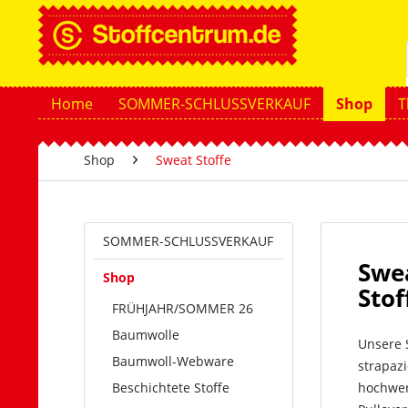
Home
SOMMER-SCHLUSSVERKAUF
Shop
T
Shop
Sweat Stoffe
SOMMER-SCHLUSSVERKAUF
Swea
Shop
Sto
FRÜHJAHR/SOMMER 26
Baumwolle
Unsere 
Baumwoll-Webware
strapazi
Beschichtete Stoffe
hochwer