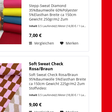
Stepp-Sweat Diamond
35%Baumwolle 60%Polyester
5%Elasthan Breite ca 150cm
Gewicht 250gr/m2 Zum
Stoffvideo:
Inhalt
0.5 Laufende(r) Meter
(14,00 € / 1 Laufende(r) Meter)
https://www.youtube.com/shorts/3UOkF7ISfIw
Stepp-Sweat Diamond verbindet
7,00 €
sportlichen Stil mit gemütlichem
Tragegefühl. Durch seine...
Vergleichen
Merken
Soft Sweat Check
Rosa/Braun
Soft Sweat Check Rosa/Braun
95%Baumwolle 5%Elasthan Breite
ca 150cm Gewicht 225gr/m2 Zum
Stoffvideo:
https://www.youtube.com/shorts/uPV3jIPJg9Q
Inhalt
0.5 Laufende(r) Meter
(18,00 € / 1 Laufende(r) Meter)
Dieser Soft Sweat Stoff im Check-
Muster Rosa/Braun vereint
9,00 €
Komfort und Style in einem. Der...