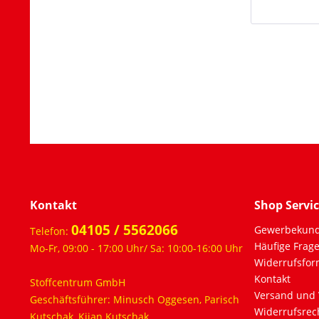
Kontakt
Shop Servi
04105 / 5562066
Gewerbekun
Telefon:
Häufige Frag
Mo-Fr, 09:00 - 17:00 Uhr/ Sa: 10:00-16:00 Uhr
Widerrufsfor
Kontakt
Stoffcentrum GmbH
Versand und 
Geschäftsführer: Minusch Oggesen, Parisch
Widerrufsrec
Kutschak, Kijan Kutschak