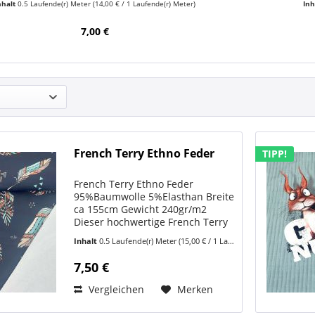
nhalt
0.5 Laufende(r) Meter
(14,00 € / 1 Laufende(r) Meter)
Inh
7,00 €
French Terry Ethno Feder
TIPP!
French Terry Ethno Feder
95%Baumwolle 5%Elasthan Breite
ca 155cm Gewicht 240gr/m2
Dieser hochwertige French Terry
begeistert mit einem modernen
Inhalt
0.5 Laufende(r) Meter
(15,00 € / 1 Laufende(r) Meter)
Ethno-Feder-Design auf
dunkelblauem Hintergrund. Die
7,50 €
dekorativen Federn in Türkis,
Koralle,...
Vergleichen
Merken