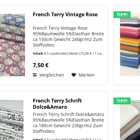
French Terry Vintage Rose
TIPP!
French Terry Vintage Rose
95%Baumwolle 5%Elasthan Breite
ca 150cm Gewicht 240gr/m2 Zum
Stoffvideo:
https://www.youtube.com/shorts/tgcSBS64cgo
Inhalt
0.5 Laufende(r) Meter
(15,00 € / 1 Laufende(r) Meter)
French Terry – der perfekte Stoff
für gemütliche Lieblingsstücke
7,50 €
French Terry Vintage Rose ist...
Vergleichen
Merken
French Terry Schrift
TIPP!
Dolce&Amaro
French Terry Schrift Dolce&Amaro
95%Baumwolle 5%Elasthan Breite
ca 180cm Gewicht 230gr/m2 Zum
Stoffvideo:
https://www.youtube.com/shorts/EalWLBtp8i8
Inhalt
0.5 Laufende(r) Meter
(14,00 € / 1 Laufende(r) Meter)