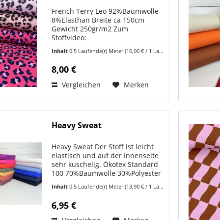
French Terry Leo 92%Baumwolle
8%Elasthan Breite ca 150cm
Gewicht 250gr/m2 Zum
Stoffvideo:
https://www.youtube.com/shorts/elgJg-
Inhalt
0.5 Laufende(r) Meter
(16,00 € / 1 Laufende(r) Meter)
_awQo Unser French Terry Leo ist
ein angenehm weicher Sweatstoff
8,00 €
mit cooler Leopardenoptik –
perfekt für...
Vergleichen
Merken
Heavy Sweat
Heavy Sweat Der Stoff ist leicht
elastisch und auf der Innenseite
sehr kuschelig. Ökotex Standard
100 70%Baumwolle 30%Polyester
Breite ca 140cm Gewicht
Inhalt
0.5 Laufende(r) Meter
(13,90 € / 1 Laufende(r) Meter)
285gr/m2 Hergestellt in Europa
ZumStoffvideo:...
6,95 €