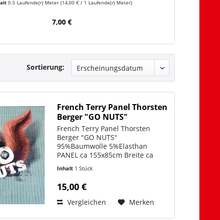
alt
0.5 Laufende(r) Meter
(14,00 € / 1 Laufende(r) Meter)
Inha
7,00 €
Sortierung:
French Terry Panel Thorsten
Berger "GO NUTS"
French Terry Panel Thorsten
Berger "GO NUTS"
95%Baumwolle 5%Elasthan
PANEL ca 155x85cm Breite ca
155cm Gewicht 295gr/m2 Zum
Inhalt
1 Stück
Stoffvideo:
https://www.youtube.com/shorts/O6eGEf0ofSk
15,00 €
French Terry – der perfekte Stoff
für gemütliche...
Vergleichen
Merken