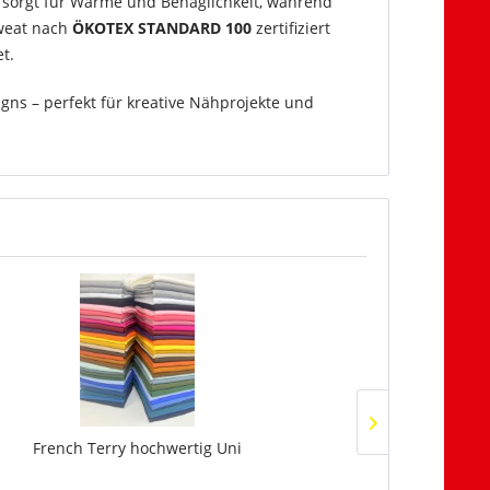
e sorgt für Wärme und Behaglichkeit, während
Sweat nach
ÖKOTEX STANDARD 100
zertifiziert
t.
ns – perfekt für kreative Nähprojekte und
TIPP!
French Terry hochwertig Uni