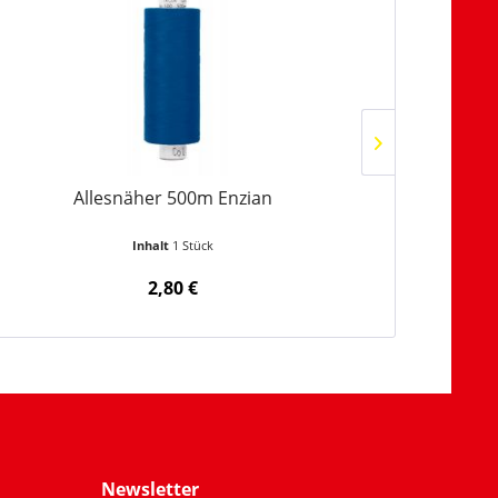
TIPP!
Allesnäher 500m Enzian
B
Inhalt
1 Stück
Inhalt
0.5 L
2,80 €
Newsletter