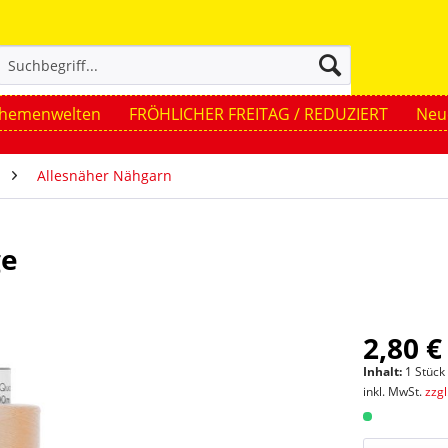
hemenwelten
FRÖHLICHER FREITAG / REDUZIERT
Neue
Allesnäher Nähgarn
ge
2,80 €
Inhalt:
1 Stück
inkl. MwSt.
zzg