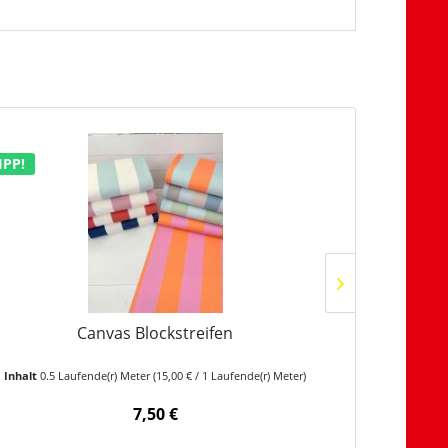
IPP!
Canvas Blockstreifen
Bau
Inhalt
0.5 Laufende(r) Meter
(15,00 € / 1 Laufende(r) Meter)
Inhalt
0.5 
7,50 €