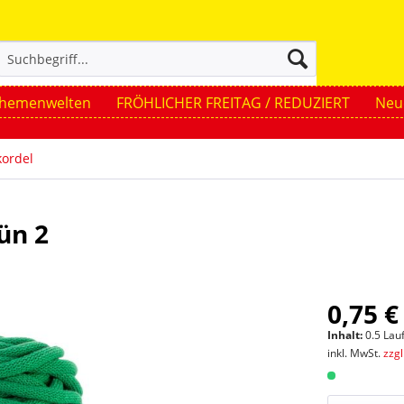
hemenwelten
FRÖHLICHER FREITAG / REDUZIERT
Neue
ordel
ün 2
0,75 €
Inhalt:
0.5 Lau
inkl. MwSt.
zzg