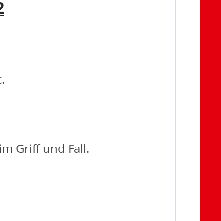
2
.
m Griff und Fall.