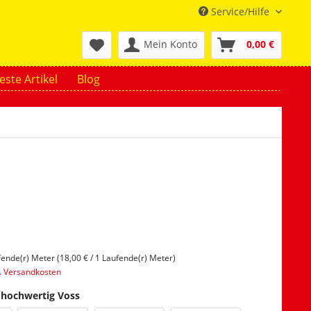
Service/Hilfe
Mein Konto
0,00 €
ste Artikel
Blog
fende(r) Meter (18,00 € / 1 Laufende(r) Meter)
l. Versandkosten
f hochwertig Voss