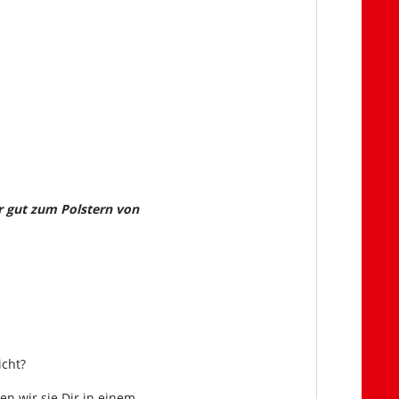
hr gut zum Polstern von
icht?
en wir sie Dir in einem