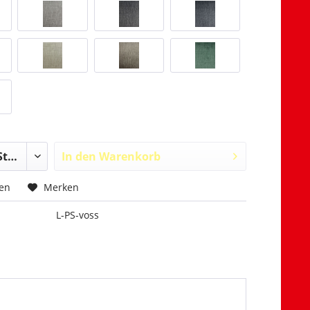
In den
Warenkorb
hen
Merken
L-PS-voss