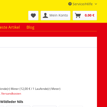
Service/Hilfe
Mein Konto
0,00 €
ste Artikel
Blog
fende(r) Meter (12,00 € / 1 Laufende(r) Meter)
l. Versandkosten
 Wildleder Nils