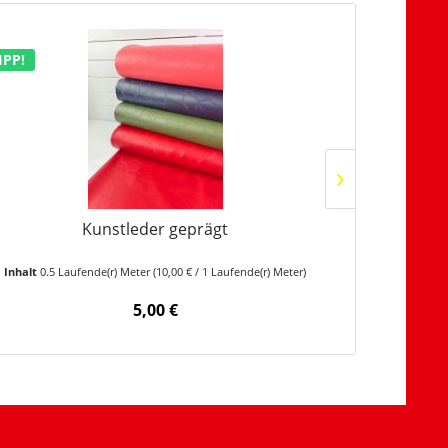
IPP!
Kunstleder geprägt
Pols
Inhalt
0.5 Laufende(r) Meter
(10,00 € / 1 Laufende(r) Meter)
Inhalt
0.5 L
5,00 €