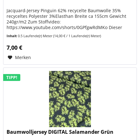
Jacquard-Jersey Pinguin 62% recycelte Baumwolle 35%
recyceltes Polyester 3%Elasthan Breite ca 155cm Gewicht
240gr/m2 Zum Stoffvideo:
https://www.youtube.com/shorts/0GPfgwRdMKo Dieser
Jacquard-Jersey mit Pinguin-Motiv ist ein...
Inhalt
0.5 Laufende(r) Meter
(14,00 € / 1 Laufende(r) Meter)
7,00 €
Merken
TIPP!
Baumwolljersey DIGITAL Salamander Grün