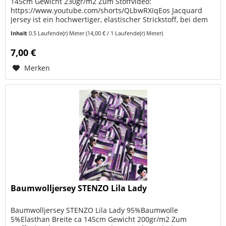
145cm Gewicht 230gr/m2 Zum Stoffvideo:
https://www.youtube.com/shorts/QLbwRXIqEos Jacquard
Jersey ist ein hochwertiger, elastischer Strickstoff, bei dem
das Muster direkt eingewebt...
Inhalt
0.5 Laufende(r) Meter
(14,00 € / 1 Laufende(r) Meter)
7,00 €
Merken
Baumwolljersey STENZO Lila Lady
Baumwolljersey STENZO Lila Lady 95%Baumwolle
5%Elasthan Breite ca 145cm Gewicht 200gr/m2 Zum