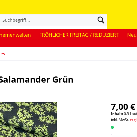
hemenwelten
FRÖHLICHER FREITAG / REDUZIERT
Neue
sey
 Salamander Grün
7,00 €
Inhalt:
0.5 Lau
inkl. MwSt.
zzg