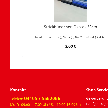
Strickbündchen Ökotex 35cm
Inhalt
0.5 Laufende(r) Meter
(6,00 € / 1 Laufende(r) Meter)
3,00 €
Kontakt
Shop Servi
04105 / 5562066
Gewerbekun
Telefon:
Häufige Frag
Mo-Fr, 09:00 - 17:00 Uhr/ Sa: 10:00-16:00 Uhr