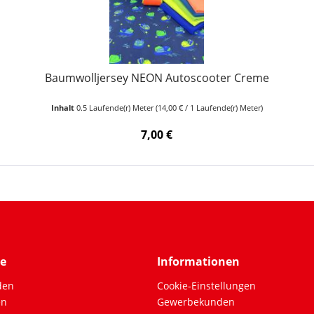
Baumwolljersey NEON Autoscooter Creme
Inhalt
0.5 Laufende(r) Meter
(14,00 € / 1 Laufende(r) Meter)
7,00 €
ce
Informationen
den
Cookie-Einstellungen
en
Gewerbekunden