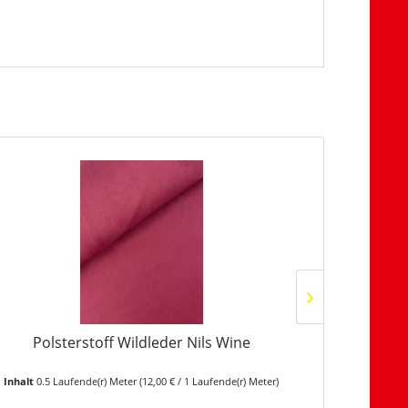
TIPP!
Polsterstoff Wildleder Nils Wine
Inhalt
0.5 Laufende(r) Meter
(12,00 € / 1 Laufende(r) Meter)
Inhalt
0.5 L