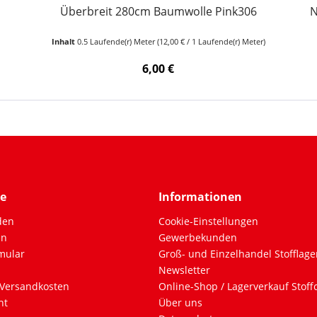
Überbreit 280cm Baumwolle Pink306
N
Inhalt
0.5 Laufende(r) Meter
(12,00 € / 1 Laufende(r) Meter)
6,00 €
ce
Informationen
den
Cookie-Einstellungen
en
Gewerbekunden
mular
Groß- und Einzelhandel Stofflage
Newsletter
Versandkosten
Online-Shop / Lagerverkauf Stof
ht
Über uns