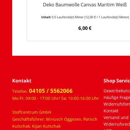
Deko Baumwolle Canvas Maritim Weiß
Inhalt
0.5 Laufende(r) Meter
(12,00 € / 1 Laufende(r) Meter)
6,00 €
Kontakt
Shop Servi
04105 / 5562066
Gewerbekun
Telefon:
Häufige Frag
Mo-Fr, 09:00 - 17:00 Uhr/ Sa: 10:00-16:00 Uhr
Widerrufsfor
Kontakt
Stoffcentrum GmbH
Versand und 
Geschäftsführer: Minusch Oggesen, Parisch
Widerrufsrec
Kutschak, Kijan Kutschak