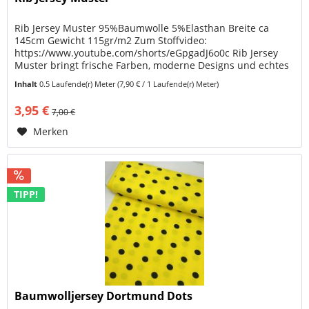
Rib Jersey Muster 95%Baumwolle 5%Elasthan Breite ca
145cm Gewicht 115gr/m2 Zum Stoffvideo:
https://www.youtube.com/shorts/eGpgadJ6o0c Rib Jersey
Muster bringt frische Farben, moderne Designs und echtes
Sommerfeeling in Deine Nähprojekte....
Inhalt
0.5 Laufende(r) Meter
(7,90 € / 1 Laufende(r) Meter)
3,95 €
7,00 €
Merken
TIPP!
Baumwolljersey Dortmund Dots