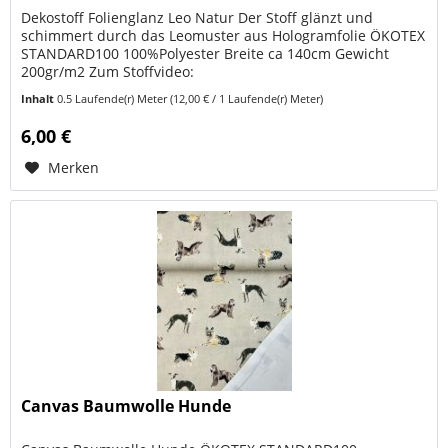
Dekostoff Folienglanz Leo Natur Der Stoff glänzt und
schimmert durch das Leomuster aus Hologramfolie ÖKOTEX
STANDARD100 100%Polyester Breite ca 140cm Gewicht
200gr/m2 Zum Stoffvideo:
https://www.youtube.com/shorts/jHd1qfKyEVA Dank
Inhalt
0.5 Laufende(r) Meter
(12,00 € / 1 Laufende(r) Meter)
ÖKOTEX...
6,00 €
Merken
Canvas Baumwolle Hunde