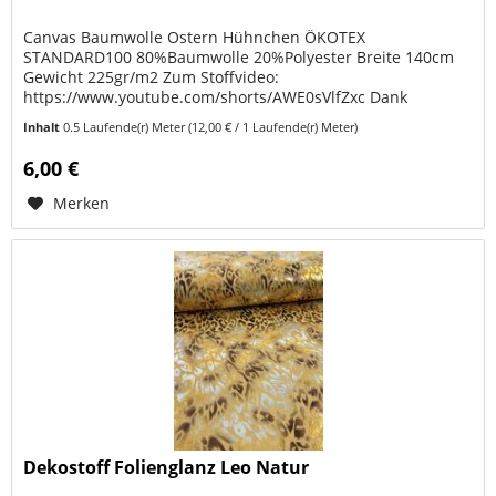
Canvas Baumwolle Ostern Hühnchen ÖKOTEX
STANDARD100 80%Baumwolle 20%Polyester Breite 140cm
Gewicht 225gr/m2 Zum Stoffvideo:
https://www.youtube.com/shorts/AWE0sVlfZxc Dank
ÖKOTEX STANDARD 100 kannst du sicher sein, dass dein
Inhalt
0.5 Laufende(r) Meter
(12,00 € / 1 Laufende(r) Meter)
nächstes...
6,00 €
Merken
Dekostoff Folienglanz Leo Natur