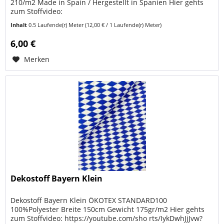
210/m2 Made in Spain / Hergestellt in Spanien Hier gehts
zum Stoffvideo:
https://www.youtube.com/shorts/aAgik8wa_gk
Inhalt
0.5 Laufende(r) Meter
(12,00 € / 1 Laufende(r) Meter)
Baumwollcanvas...
6,00 €
Merken
Dekostoff Bayern Klein
Dekostoff Bayern Klein ÖKOTEX STANDARD100
100%Polyester Breite 150cm Gewicht 175gr/m2 Hier gehts
zum Stoffvideo: https://youtube.com/sho rts/IykDwhJjJvw?