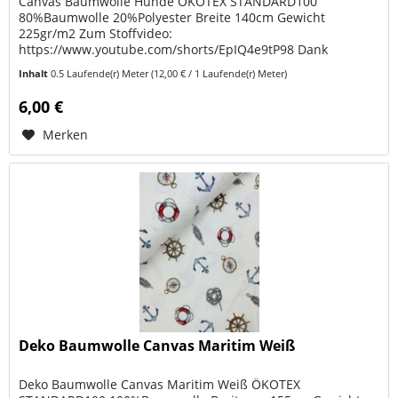
Canvas Baumwolle Hunde ÖKOTEX STANDARD100
80%Baumwolle 20%Polyester Breite 140cm Gewicht
225gr/m2 Zum Stoffvideo:
https://www.youtube.com/shorts/EpIQ4e9tP98 Dank
ÖKOTEX STANDARD 100 kannst du sicher sein, dass dein
Inhalt
0.5 Laufende(r) Meter
(12,00 € / 1 Laufende(r) Meter)
nächstes Projekt nicht...
6,00 €
Merken
Deko Baumwolle Canvas Maritim Weiß
Deko Baumwolle Canvas Maritim Weiß ÖKOTEX