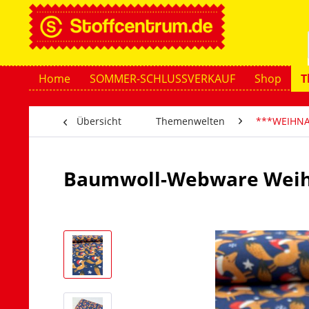
Home
SOMMER-SCHLUSSVERKAUF
Shop
T
Übersicht
Themenwelten
***WEIHN
Baumwoll-Webware Weih