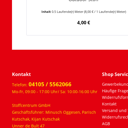
Inhalt
0.5 Laufende(r) Meter
(8,00 € / 1 Laufende(r) Meter)
4,00 €
Kontakt
Shop Servi
04105 / 5562066
Gewerbekun
Telefon:
Häufige Frag
Mo-Fr, 09:00 - 17:00 Uhr/ Sa: 10:00-16:00 Uhr
Widerrufsfor
Kontakt
Stoffcentrum GmbH
Versand und 
Geschäftsführer: Minusch Oggesen, Parisch
Widerrufsrec
Kutschak, Kijan Kutschak
AGB
Unner de Bult 47