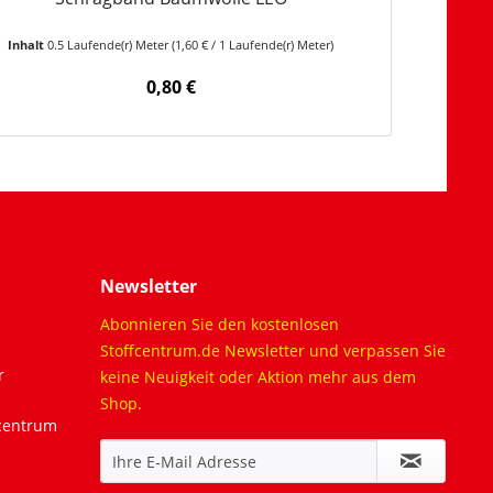
Inhalt
0.5 Laufende(r) Meter
(1,60 € / 1 Laufende(r) Meter)
Inhalt
0.5 
0,80 €
Newsletter
Abonnieren Sie den kostenlosen
Stoffcentrum.de Newsletter und verpassen Sie
r
keine Neuigkeit oder Aktion mehr aus dem
Shop.
fcentrum