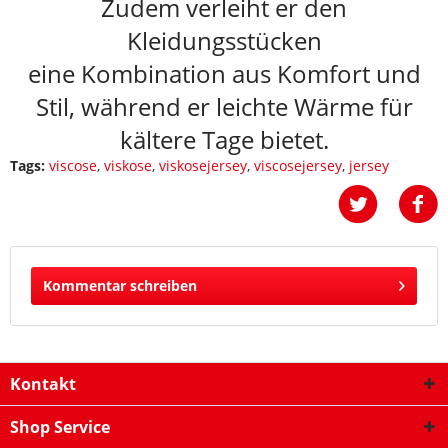
Zudem verleiht er den
Kleidungsstücken
eine Kombination aus Komfort und
Stil, während er leichte Wärme für
kältere Tage bietet.
Tags:
viscose
,
viskose
,
viskosejersey
,
viscosejersey
,
jersey
Kommentar schreiben
Kontakt
Shop Service