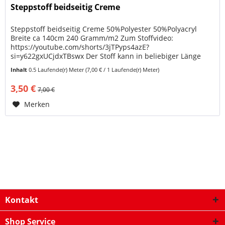
Steppstoff beidseitig Creme
Steppstoff beidseitig Creme 50%Polyester 50%Polyacryl
Breite ca 140cm 240 Gramm/m2 Zum Stoffvideo:
https://youtube.com/shorts/3jTPyps4azE?
si=y622gxUCjdxTBswx Der Stoff kann in beliebiger Länge
erworben werden bei einer Mindestlänge von...
Inhalt
0.5 Laufende(r) Meter
(7,00 € / 1 Laufende(r) Meter)
3,50 €
7,00 €
Merken
Kontakt
Shop Service