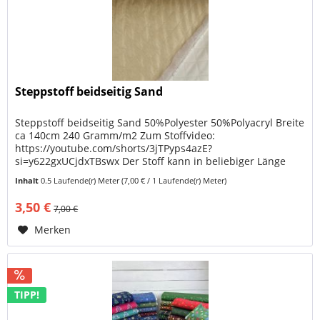
Steppstoff beidseitig Sand
Steppstoff beidseitig Sand 50%Polyester 50%Polyacryl Breite
ca 140cm 240 Gramm/m2 Zum Stoffvideo:
https://youtube.com/shorts/3jTPyps4azE?
si=y622gxUCjdxTBswx Der Stoff kann in beliebiger Länge
erworben werden bei einer Mindestlänge von...
Inhalt
0.5 Laufende(r) Meter
(7,00 € / 1 Laufende(r) Meter)
3,50 €
7,00 €
Merken
TIPP!