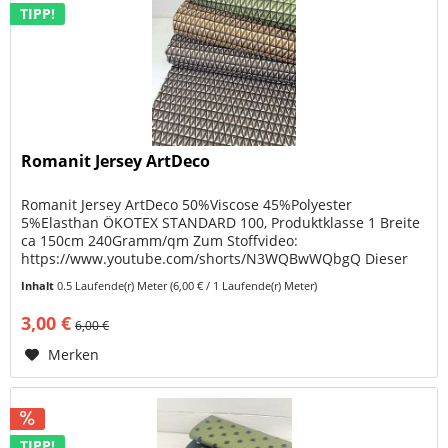
TIPP!
Romanit Jersey ArtDeco
Romanit Jersey ArtDeco 50%Viscose 45%Polyester
5%Elasthan ÖKOTEX STANDARD 100, Produktklasse 1 Breite
ca 150cm 240Gramm/qm Zum Stoffvideo:
https://www.youtube.com/shorts/N3WQBwWQbgQ Dieser
hochwertige Romanit Jersey mit grafischem...
Inhalt
0.5 Laufende(r) Meter
(6,00 € / 1 Laufende(r) Meter)
3,00 €
6,00 €
Merken
TIPP!