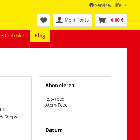
Service/Hilfe
Mein Konto
0,00 €
ste Artikel
Blog
Abonnieren
RSS-Feed
Atom-Feed
du
es Shops.
Datum