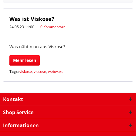
Was ist Viskose?
24.05.23 11:00
0 Kommentare
Was näht man aus Viskose?
Mehr lesen
Tags:
viskose
,
viscose
,
webware
Kontakt
Shop Service
Informationen