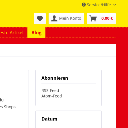
Service/Hilfe
Mein Konto
0,00 €
ste Artikel
Blog
Abonnieren
RSS-Feed
Atom-Feed
du
es Shops.
Datum