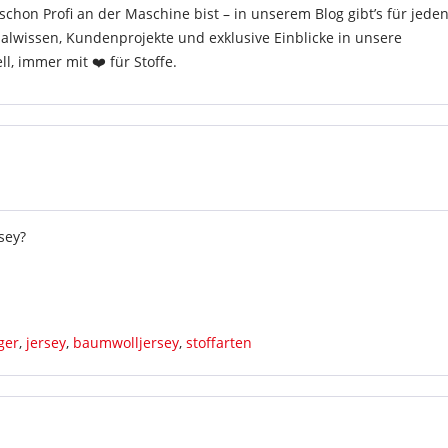
hon Profi an der Maschine bist – in unserem Blog gibt’s für jede
ialwissen, Kundenprojekte und exklusive Einblicke in unsere
, immer mit ❤️ für Stoffe.
sey?
ger
,
jersey
,
baumwolljersey
,
stoffarten