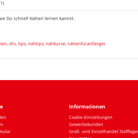
(
1
)
 wie Du schnell Nähen lernen kannst.
rnen
,
vhs
,
tips
,
nähtips
,
nähkurse
,
nähenfüranfänger
ce
Informationen
den
Cookie-Einstellungen
en
Gewerbekunden
mular
Groß- und Einzelhandel Stofflage