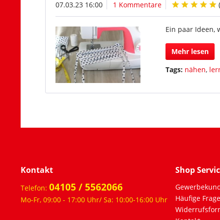
07.03.23 16:00
1 Kommentare
Ein paar Ideen,
Mehr lesen
Tags:
nähen
,
le
Kontakt
Shop Servi
04105 / 5562066
Gewerbekun
Telefon:
Häufige Frag
Mo-Fr, 09:00 - 17:00 Uhr/ Sa: 10:00-16:00 Uhr
Widerrufsfor