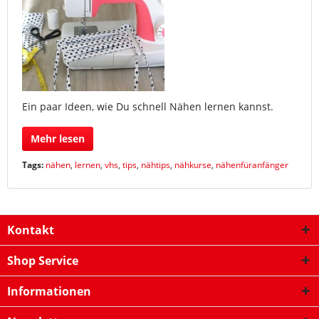
Ein paar Ideen, wie Du schnell Nähen lernen kannst.
Mehr lesen
Tags:
nähen
,
lernen
,
vhs
,
tips
,
nähtips
,
nähkurse
,
nähenfüranfänger
Kontakt
Shop Service
Informationen