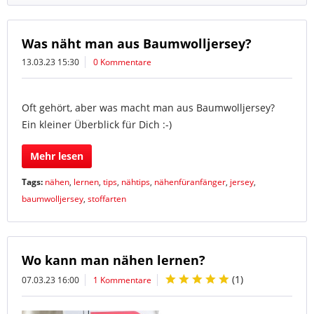
Was näht man aus Baumwolljersey?
13.03.23 15:30
0 Kommentare
Oft gehört, aber was macht man aus Baumwolljersey?
Ein kleiner Überblick für Dich :-)
Mehr lesen
Tags:
nähen
,
lernen
,
tips
,
nähtips
,
nähenfüranfänger
,
jersey
,
baumwolljersey
,
stoffarten
Wo kann man nähen lernen?
(
1
)
07.03.23 16:00
1 Kommentare