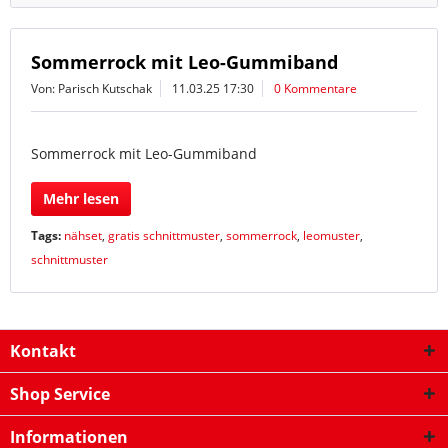
Sommerrock mit Leo-Gummiband
Von: Parisch Kutschak
11.03.25 17:30
0 Kommentare
Sommerrock mit Leo-Gummiband
Mehr lesen
Tags:
nähset
,
gratis schnittmuster
,
sommerrock
,
leomuster
,
schnittmuster
Kontakt
Shop Service
Informationen