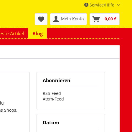
Service/Hilfe
Mein Konto
0,00 €
ste Artikel
Blog
Abonnieren
RSS-Feed
Atom-Feed
du
es Shops.
Datum