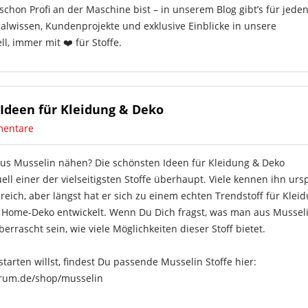
hon Profi an der Maschine bist – in unserem Blog gibt’s für jede
ialwissen, Kundenprojekte und exklusive Einblicke in unsere
, immer mit ❤️ für Stoffe.
Ideen für Kleidung & Deko
entare
s Musselin nähen? Die schönsten Ideen für Kleidung & Deko
uell einer der vielseitigsten Stoffe überhaupt. Viele kennen ihn urs
ich, aber längst hat er sich zu einem echten Trendstoff für Kleid
 Home-Deko entwickelt. Wenn Du Dich fragst, was man aus Mussel
berrascht sein, wie viele Möglichkeiten dieser Stoff bietet.
tarten willst, findest Du passende Musselin Stoffe hier:
ntrum.de/shop/musselin