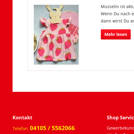
Musselin ist akt
Wenn Du nach eine
dann wirst Du a
Mehr lesen
Kontakt
Shop Servi
04105 / 5562066
Gewerbekun
Telefon: