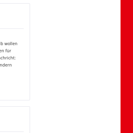
lb wollen
en für
achricht:
ondern