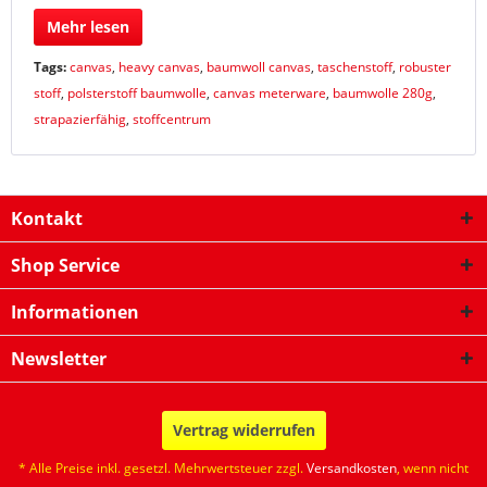
Mehr lesen
Tags:
canvas
,
heavy canvas
,
baumwoll canvas
,
taschenstoff
,
robuster
stoff
,
polsterstoff baumwolle
,
canvas meterware
,
baumwolle 280g
,
strapazierfähig
,
stoffcentrum
Kontakt
Shop Service
Informationen
Newsletter
Vertrag widerrufen
* Alle Preise inkl. gesetzl. Mehrwertsteuer zzgl.
Versandkosten
, wenn nicht