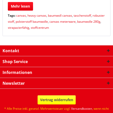
Mehr lesen
Tags:
canvas
,
heavy canvas
,
baumwoll canvas
,
taschenstoff
,
robuster
stoff
,
polsterstoff baumwolle
,
canvas meterware
,
baumwolle 280g
,
strapazierfähig
,
stoffcentrum
Kontakt
Shop Service
Informationen
Newsletter
Vertrag widerrufen
* Alle Preise inkl. gesetzl. Mehrwertsteuer zzgl.
Versandkosten
, wenn nicht