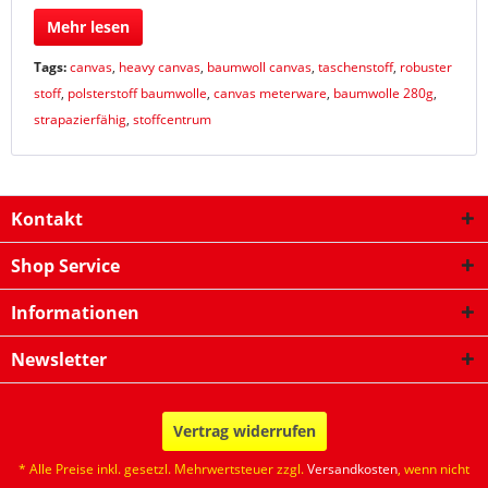
Mehr lesen
Tags:
canvas
,
heavy canvas
,
baumwoll canvas
,
taschenstoff
,
robuster
stoff
,
polsterstoff baumwolle
,
canvas meterware
,
baumwolle 280g
,
strapazierfähig
,
stoffcentrum
Kontakt
Shop Service
Informationen
Newsletter
Vertrag widerrufen
* Alle Preise inkl. gesetzl. Mehrwertsteuer zzgl.
Versandkosten
, wenn nicht